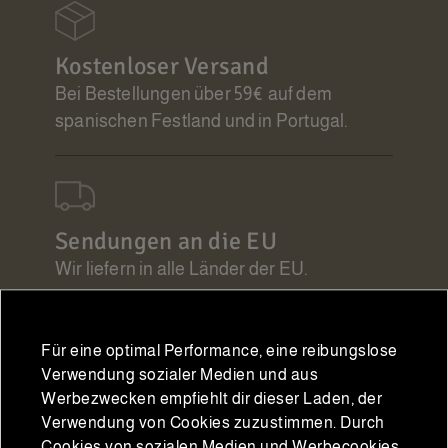
Kostenloser Versand
Bei Bestellungen über 59€ auf dem
spanischen Festland und in Portugal.
Sendungen an die EU
Wir liefern in alle Länder der EU.
Für eine optimal Performance, eine reibungslose
Verwendung sozialer Medien und aus
Garantierte Qualität
Werbezwecken empfiehlt dir dieser Laden, der
Kontrolle des Ursprungs und der
Verwendung von Cookies zuzustimmen. Durch
Rückverfolgbarkeit des Produkts.
Cookies von sozialen Medien und Werbecookies