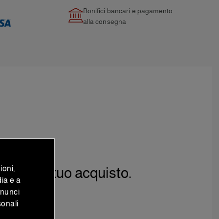
Bonifici bancari e pagamento
alla consegna
ioni,
 per il tuo acquisto.
dia e a
nnunci
sonali