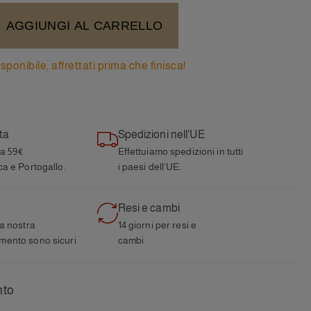
AGGIUNGI AL CARRELLO
sponibile, affrettati prima che finisca!
ta
Spedizioni nell'UE
 a 59€
Effettuiamo spedizioni in tutti
ca e Portogallo.
i paesi dell'UE.
Resi e cambi
la nostra
14 giorni per resi e
mento sono sicuri
cambi
nto