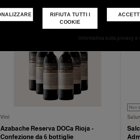
ONALIZZARE
RIFIUTA TUTTI I
ACCET
COOKIE
Informativa sulla privacy e
Non d
Vini
Salum
Azabache Reserva DOCa Rioja -
Salc
Confezione da 6 bottiglie
Adm