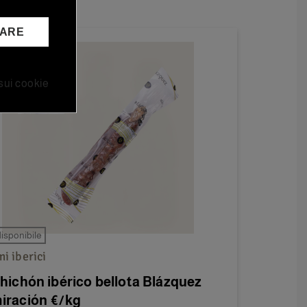
TARE
 sui cookie
isponibile
i iberici
hichón ibérico bellota Blázquez
iración €/kg