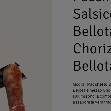
Salsic
Bello
Choriz
Bellot
Goditi il
Pacchetto D
Bellota e mezzo Chori
salumi sono la combi
assapora la vera trad