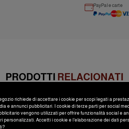
PayPal e carte
PRODOTTI
RELACIONATI
gozio richiede di accettare i cookie per scopi legati a prestaz
ono essere una combinazione perfetta
ia e annunci pubblicitari. I cookie di terze parti per social me
licitario vengono utilizzati per offrire funzionalità social e a
ri personalizzati. Accetti i cookie e l'elaborazione dei dati per
ti?