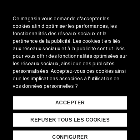
Ce magasin vous demande d'accepter les
cookies afin d'optimiser les performances, les
fonctionnalités des réseaux sociaux et la
pertinence de la publicité. Les cookies tiers liés
aux réseaux sociaux et à la publicité sont utilisés
Accueil
Vins
pour vous offrir des fonctionnalités optimisées sur
Palette de Bellota 5J
Azabache Reserva DOCa
les réseaux sociaux, ainsi que des publicités
100% Ibérique 5 Jotas
Rioja - Caisse de 6
personnalisées. Acceptez-vous ces cookies ainsi
4,5-5 kg/pièce
bouteilles
227,50 €
45,00 €
que les implications associées à l'utilisation de
182,00 €
41,00 €
Prix normal
Prix normal
vos données personnelles ?
ACCEPTER
AJOUTER AU PANIER
AJOUTER AU PANIER
REFUSER TOUS LES COOKIES
CONFIGURER