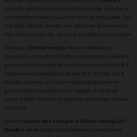
e fruttati. Questo
vino bianco
della cantina
Dilema
è
prodotto nella prestigiosa regione di Rueda, nota per la
sua tradizione nella produzione di vini di alta qualità. Con
uve 100% Verdejo, questo vino spicca per le sue vibranti
note di frutta tropicale, agrumi e un sottile tocco erbaceo.
In bocca, il
Dilema Verdejo
offre una freschezza
avvolgente con sapori di frutta tropicale come melone e
pompelmo, accompagnati da una rinfrescante acidità. È
l'abbinamento perfetto per pesce, frutti di mare, riso e
insalate, essendo un'opzione ideale da gustare nei
giorni caldi o in qualsiasi pasto leggero. Il suo finale
fresco e pulito lo rende un'opzione versatile per diverse
occasioni.
Questa
scatola da 6 bottiglie di Dilema Verdejo DO
Rueda
è ideale sia per condividere in riunioni sia per