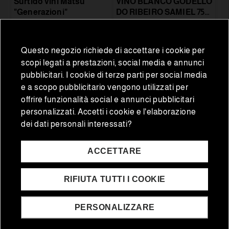
Surtido vini Matsu
VINO BLANCO GODELLO
"Generazioni"
DO RIBEIRO SAMIEL 75
CL.
7,50 €
69,55 €
67,95 €
Prezzo normale
Questo negozio richiede di accettare i cookie per
scopi legati a prestazioni, social media e annunci
AGGIUNGI AL CARRELLO
pubblicitari. I cookie di terze parti per social media
AGGIUNGI AL CARRELLO
e a scopo pubblicitario vengono utilizzati per
Verificación de Edad
offrire funzionalità social e annunci pubblicitari
Requerida
personalizzati. Accetti i cookie e l'elaborazione
dei dati personali interessati?
Para acceder a esta sección, por favor confirma
que eres mayor de edad.
ACCETTARE
Sí, soy mayor de edad
No, salir
RIFIUTA TUTTI I COOKIE
PERSONALIZZARE
Bevande
Selezione Gourmet
Osborne Capuchino
Surtido vini Garnacha