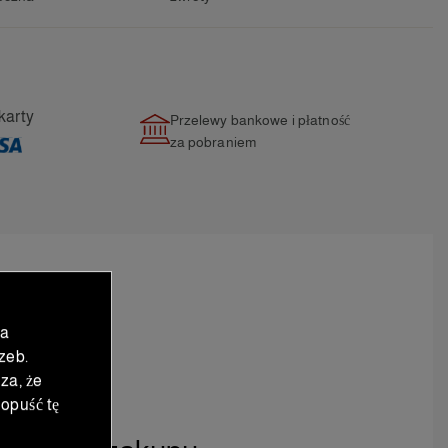
karty
Przelewy bankowe i płatność
za pobraniem
na
zeb.
za, że
opuść tę