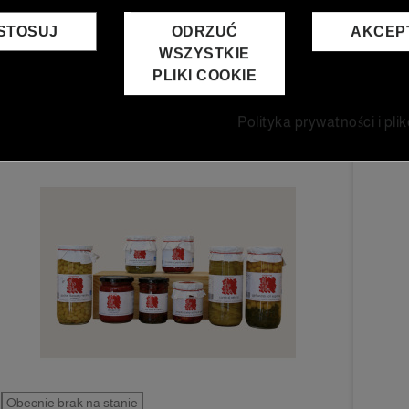
gą być idealnym dopasowaniem do 
STOSUJ
ODRZUĆ
AKCEP
WSZYSTKIE
PLIKI COOKIE
Polityka prywatności i pli
Obecnie brak na stanie