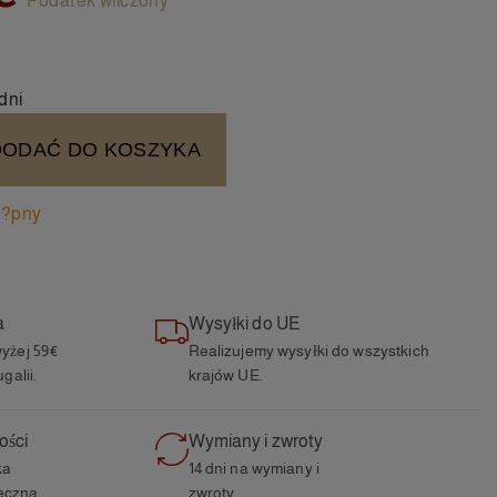
Podatek wliczony
dni
DODAĆ DO KOSZYKA
t?pny
a
Wysyłki do UE
yżej 59€
Realizujemy wysyłki do wszystkich
galii.
krajów UE.
ości
Wymiany i zwroty
ka
14 dni na wymiany i
ieczna
zwroty