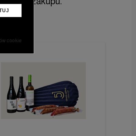
twojego zakupu.
TUJ
ków cookie