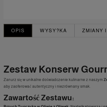
OPIS
WYSY?KA
ZMIANY 
Zestaw Konserw Gour
Zanurz się w unikalne doświadczenie kulinarne z naszym
Z
aby zaoferować autentyczny i niezrównany smak.
Zawartość Zestawu:
Brzuch Tuńczyka w Oliwie z Oliwek
: Najdelikatniejsza i 