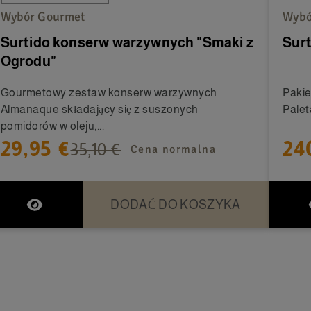
Wybór Gourmet
Wybó
Surtido konserw warzywnych "Smaki z
Surt
Ogrodu"
Gourmetowy zestaw konserw warzywnych
Pakie
Almanaque składający się z suszonych
Palet
pomidorów w oleju,...
29,95 €
24
35,10 €
Cena normalna
DODAĆ DO KOSZYKA