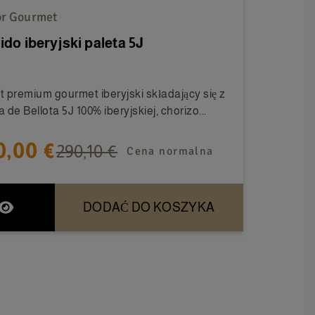
r Gourmet
ido iberyjski paleta 5J
t premium gourmet iberyjski składający się z
a de Bellota 5J 100% iberyjskiej, chorizo...
0,00 €
290,10 €
Cena normalna
DODAĆ DO KOSZYKA