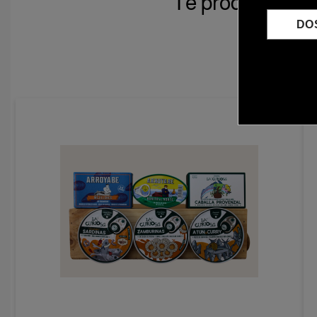
Te produkty mo
DO