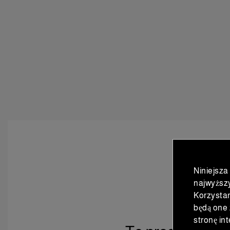
Niniejsza
najwyższ
Korzystan
będą one 
stronę in