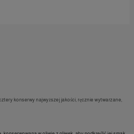
cztery konserwy najwyższej jakości, ręcznie wytwarzane,
ze, konserwowana w oliwie z oliwek, aby podkreślić jej smak.