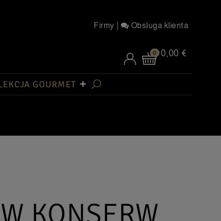
Firmy
Obsługa klienta
0,00 €
0
LEKCJA GOURMET
AW KONSERW