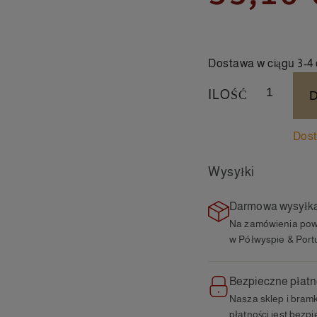
Dostawa w ciągu 3-4 
ILOŚĆ
Dos
Wysyłki
Darmowa wysyłk
Na zamówienia pow
w Półwyspie & Portu
Bezpieczne płatn
Nasza sklep i bram
płatności jest bezp