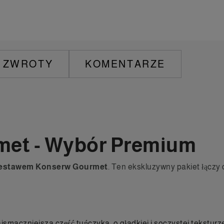
I ZWROTY
KOMENTARZE
met - Wybór Premium
estawem Konserw Gourmet
. Ten ekskluzywny pakiet łączy 
najsmaczniejsza część tuńczyka, o gładkiej i soczystej tekstur