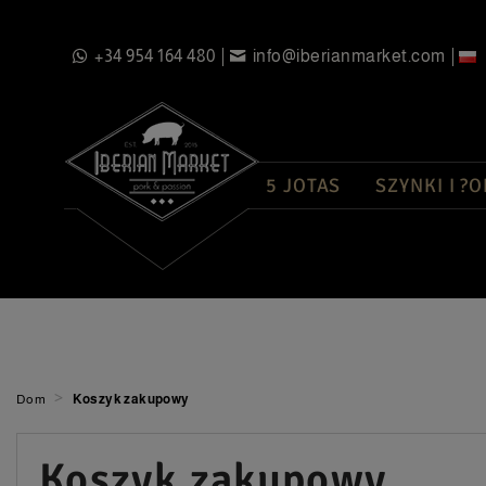
+34 954 164 480
info@iberianmarket.com
5 JOTAS
SZYNKI I ?O
>
Dom
Koszyk zakupowy
koszyk zakupowy