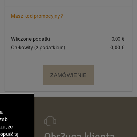
Masz kod promocyjny?
Wliczone podatki
0,00 €
Całkowity (z podatkiem)
0,00 €
ZAMÓWIENIE
na
zeb.
za, że
ana
Obs?uga klienta
opuść tę