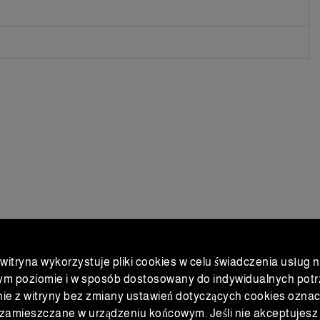
 witryna wykorzystuje pliki cookies w celu świadczenia usług 
ym poziomie i w sposób dostosowany do indywidualnych potr
ie z witryny bez zmiany ustawień dotyczących cookies oznac
?ki do UE
Gwarantow
zamieszczane w urządzeniu końcowym. Jeśli nie akceptujesz 