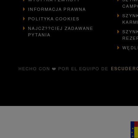
CAMP
INFORMACJA PRAWNA
SZYNK
POLITYKA COOKIES
KARM
NAJCZ??CIEJ ZADAWANE
SZYN
PYTANIA
REZE
WĘDL
HECHO CON ❤️ POR EL EQUIPO DE
ESCUDERO