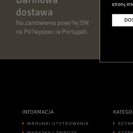
stronę in
dostawa
Realiz
wszystk
DO
Na zamówienia powy?ej 59€
na Pó?wyspie i w Portugalii.
INFORMACJA
KATEGO
WARUNKI U?YTKOWANIA
SZYN
WYSY?KA I ZWROTY
SZYN