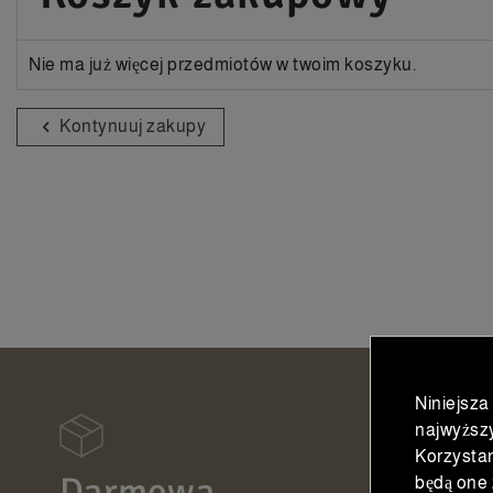
Nie ma już więcej przedmiotów w twoim koszyku.
Kontynuuj zakupy
Niniejsza
najwyższ
Korzystan
Darmowa
Wysy
będą one 