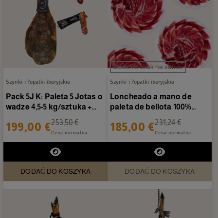
Obecnie brak na stanie
Szynki i ?opatki iberyjskie
Szynki i ?opatki iberyjskie
Pack 5J K: Paleta 5 Jotas o
Loncheado a mano de
wadze 4,5-5 kg/sztuka +
paleta de bellota 100%
W?dliny Cosierra
Ibérica Flor Sierra de...
253,50 €
231,24 €
199,00 €
185,00 €
Cena normalna
Cena normalna
DODAĆ DO KOSZYKA
DODAĆ DO KOSZYKA