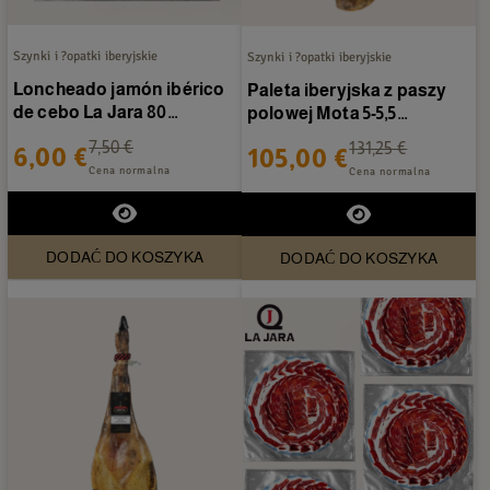
Szynki i ?opatki iberyjskie
Szynki i ?opatki iberyjskie
Loncheado jamón ibérico
Paleta iberyjska z paszy
de cebo La Jara 80
polowej Mota 5-5,5
gramów
kg/sztuka
7,50 €
131,25 €
6,00 €
105,00 €
Cena normalna
Cena normalna
DODAĆ DO KOSZYKA
DODAĆ DO KOSZYKA