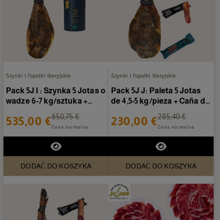
Szynki i ?opatki iberyjskie
Szynki i ?opatki iberyjskie
Pack 5J I : Szynka 5 Jotas o
Pack 5J J: Paleta 5 Jotas
wadze 6-7 kg/sztuka +
de 4,5-5 kg/pieza + Caña de
Morcón 5 Jotas
lomo Sánchez...
650,75 €
285,40 €
535,00 €
230,00 €
Cena normalna
Cena normalna
DODAĆ DO KOSZYKA
DODAĆ DO KOSZYKA