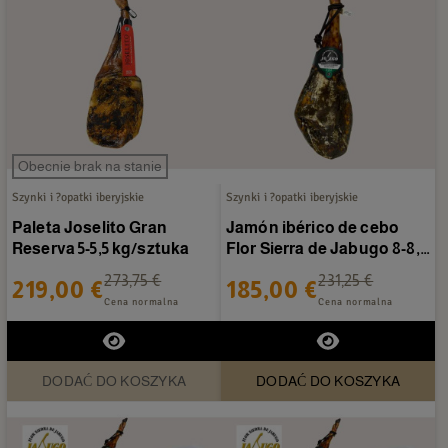
Obecnie brak na stanie
Szynki i ?opatki iberyjskie
Szynki i ?opatki iberyjskie
Paleta Joselito Gran
Jamón ibérico de cebo
Reserva 5-5,5 kg/sztuka
Flor Sierra de Jabugo 8-8,5
Kg.
273,75 €
231,25 €
219,00 €
185,00 €
Cena normalna
Cena normalna
DODAĆ DO KOSZYKA
DODAĆ DO KOSZYKA