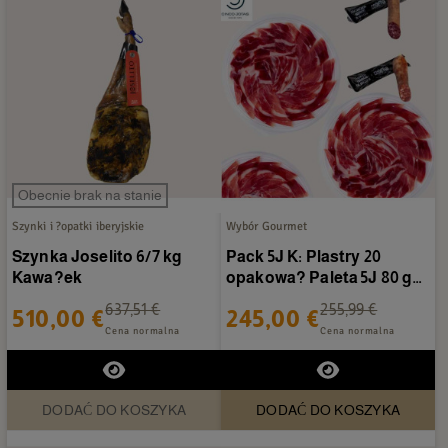
Obecnie brak na stanie
Szynki i ?opatki iberyjskie
Wybór Gourmet
Szynka Joselito 6/7 kg
Pack 5J K: Plastry 20
Kawa?ek
opakowa? Paleta 5J 80 g
+Pack 5J K: + W?dliny...
637,51 €
255,99 €
510,00 €
245,00 €
Cena normalna
Cena normalna
DODAĆ DO KOSZYKA
DODAĆ DO KOSZYKA