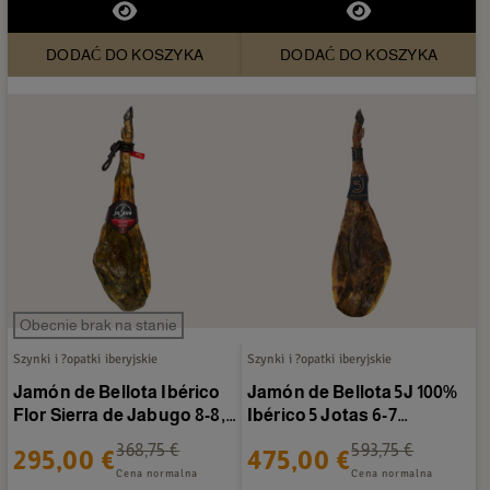
DODAĆ DO KOSZYKA
DODAĆ DO KOSZYKA
Obecnie brak na stanie
Szynki i ?opatki iberyjskie
Szynki i ?opatki iberyjskie
Jamón de Bellota Ibérico
Jamón de Bellota 5J 100%
Flor Sierra de Jabugo 8-8,5
Ibérico 5 Jotas 6-7
kg/sztuka
Kg/sztuka
368,75 €
593,75 €
295,00 €
475,00 €
Cena normalna
Cena normalna