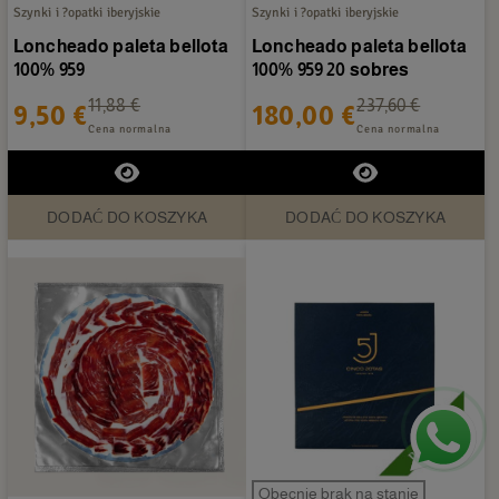
Szynki i ?opatki iberyjskie
Szynki i ?opatki iberyjskie
Loncheado paleta bellota
Loncheado paleta bellota
100% 959
100% 959 20 sobres
11,88 €
237,60 €
9,50 €
180,00 €
Cena normalna
Cena normalna
DODAĆ DO KOSZYKA
DODAĆ DO KOSZYKA
Obecnie brak na stanie