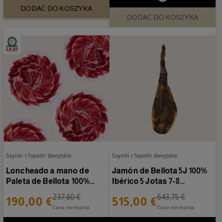
DODAĆ DO KOSZYKA
DODAĆ DO KOSZYKA
Szynki i ?opatki iberyjskie
Szynki i ?opatki iberyjskie
Loncheado a mano de
Jamón de Bellota 5J 100%
Paleta de Bellota 100%
Ibérico 5 Jotas 7-8
Ibérica Lazo - 20 paczek...
Kg/sztuka
237,60 €
643,75 €
190,00 €
515,00 €
Cena normalna
Cena normalna