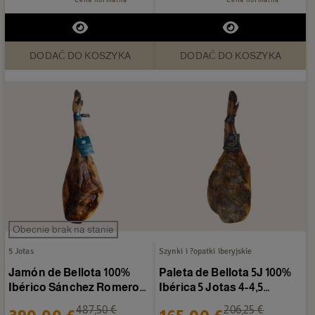
DODAĆ DO KOSZYKA
DODAĆ DO KOSZYKA
Obecnie brak na stanie
5 Jotas
Szynki i ?opatki iberyjskie
Jamón de Bellota 100%
Paleta de Bellota 5J 100%
Ibérico Sánchez Romero
Ibérica 5 Jotas 4-4,5
Carvajal 6-7 kg/sztuka
kg/sztuka
487,50 €
206,25 €