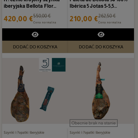
iberyjska Bellota Flor
Ibérica 5 Jotas 5-5,5
Sierra - 40 talerzy...
kg/sztuka
550,00 €
262,50 €
420,00 €
210,00 €
Cena normalna
Cena normalna
DODAĆ DO KOSZYKA
DODAĆ DO KOSZYKA
Obecnie brak na stanie
Szynki i ?opatki iberyjskie
Szynki i ?opatki iberyjskie