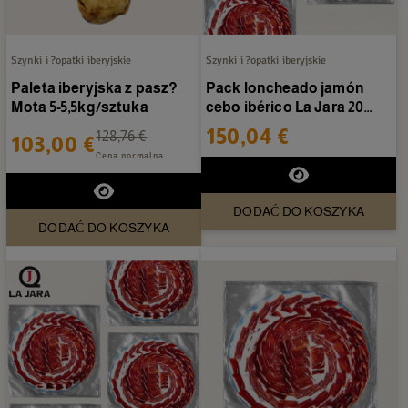
Szynki i ?opatki iberyjskie
Szynki i ?opatki iberyjskie
Paleta iberyjska z pasz?
Pack loncheado jamón
Mota 5-5,5kg/sztuka
cebo ibérico La Jara 20
torebek
150,04 €
128,76 €
103,00 €
Cena normalna
DODAĆ DO KOSZYKA
DODAĆ DO KOSZYKA