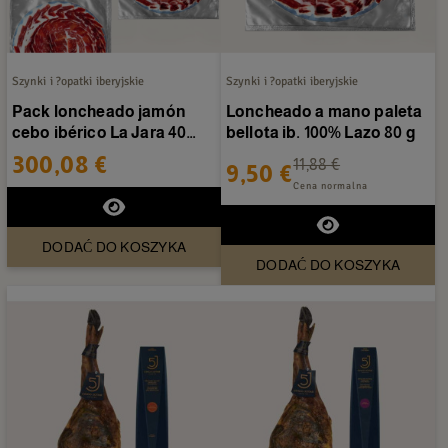
Szynki i ?opatki iberyjskie
Szynki i ?opatki iberyjskie
Pack loncheado jamón
Loncheado a mano paleta
cebo ibérico La Jara 40
bellota ib. 100% Lazo 80 g
torebek
300,08 €
11,88 €
9,50 €
Cena normalna
DODAĆ DO KOSZYKA
DODAĆ DO KOSZYKA