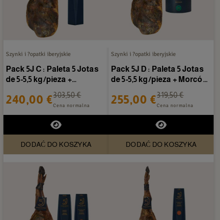
Szynki i ?opatki iberyjskie
Szynki i ?opatki iberyjskie
Pack 5J C : Paleta 5 Jotas
Pack 5J D : Paleta 5 Jotas
de 5-5,5 kg/pieza +
de 5-5,5 kg/pieza + Morcón
Salchichón 5 Jotas
5 Jotas
303,50 €
319,50 €
240,00 €
255,00 €
Cena normalna
Cena normalna
DODAĆ DO KOSZYKA
DODAĆ DO KOSZYKA