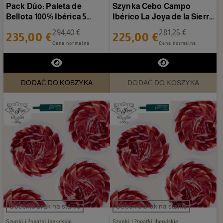
Pack Dúo: Paleta de
Szynka Cebo Campo
Bellota 100% Ibérica 5
Ibérico La Joya de la Sierra
Jotas 5-5,5 kg/sztuka +...
8,5-9 kg/sztuka
294,40 €
281,25 €
235,00 €
225,00 €
Cena normalna
Cena normalna
DODAĆ DO KOSZYKA
DODAĆ DO KOSZYKA
Obecnie brak na stanie
Obecnie brak na stanie
Szynki i ?opatki iberyjskie
Szynki i ?opatki iberyjskie