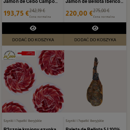
Jamón de Cebo Campo
Jamón de Bellota Ibérico
Ibérico Marcial Castro -
Flor Sierra - 20...
242,19 €
275,00 €
193,75 €
220,00 €
20...
Cena normalna
Cena normalna
DODAĆ DO KOSZYKA
DODAĆ DO KOSZYKA
Szynki i ?opatki iberyjskie
Szynki i ?opatki iberyjskie
R?cznie krojony szynka
Paleta de Bellota 5J 100%