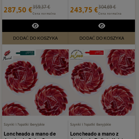
Ibérico Marcial Castro -...
Marcial Castro - 20...
359,37 €
304,69 €
287,50 €
243,75 €
Cena normalna
Cena normalna
DODAĆ DO KOSZYKA
DODAĆ DO KOSZYKA
Szynki i ?opatki iberyjskie
Szynki i ?opatki iberyjskie
Loncheado a mano de
Loncheado a mano z