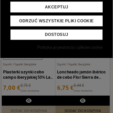
AKCEPTUJ
ODRZUĆ WSZYSTKIE PLIKI COOKIE
DOSTOSUJ
Polityka prywatności i plików cookie
Obecnie brak na stanie
Szynki i ?opatki iberyjskie
Szynki i ?opatki iberyjskie
Plasterki szynki cebo
Loncheado jamón ibérico
campo iberyjskiej 50% La
de cebo Flor Sierra de
Joya 80 g
Jabugo 80gr
8,75 €
8,44 €
7,00 €
6,75 €
Cena normalna
Cena normalna
DODAĆ DO KOSZYKA
DODAĆ DO KOSZYKA