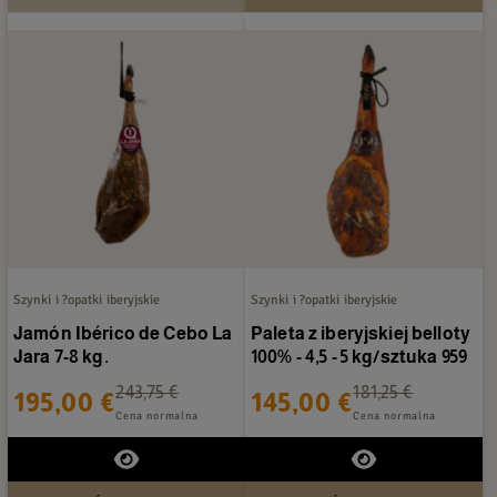
Szynki i ?opatki iberyjskie
Szynki i ?opatki iberyjskie
Jamón Ibérico de Cebo La
Paleta z iberyjskiej belloty
Jara 7-8 kg.
100% - 4,5 - 5 kg/sztuka 959
243,75 €
181,25 €
195,00 €
145,00 €
Cena normalna
Cena normalna