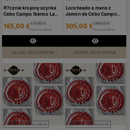
R?cznie krojony szynka
Loncheado a mano z
Cebo Campo Ibérico La
Jamón de Cebo Campo
Joya de la Sierra - 20...
Ibérico La Joya de la
174,90 €
349,80 €
165,00 €
305,00 €
Sierra...
Cena normalna
Cena normalna
DODAĆ DO KOSZYKA
DODAĆ DO KOSZYKA
Obecnie brak na stanie
Obecnie brak na stanie