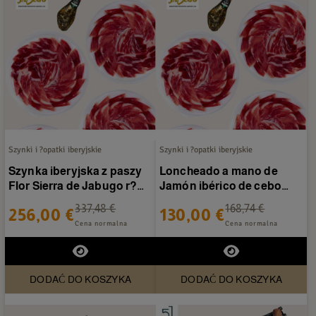
Szynki i ?opatki iberyjskie
Szynki i ?opatki iberyjskie
Szynka iberyjska z paszy
Loncheado a mano de
Flor Sierra de Jabugo r?
Jamón ibérico de cebo
cznie krojona 40...
Flor Sierra de Jabugo 20...
337,48 €
168,74 €
256,00 €
130,00 €
Cena normalna
Cena normalna
DODAĆ DO KOSZYKA
DODAĆ DO KOSZYKA