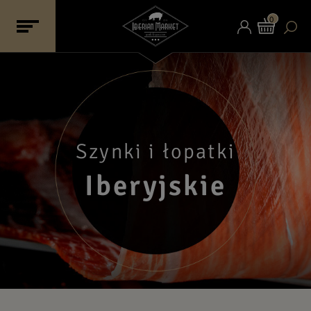
0
Szynki i łopatki
Iberyjskie