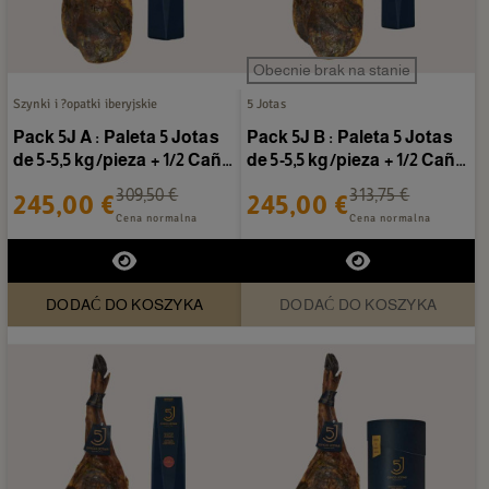
Obecnie brak na stanie
Szynki i ?opatki iberyjskie
5 Jotas
Pack 5J A : Paleta 5 Jotas
Pack 5J B : Paleta 5 Jotas
de 5-5,5 kg/pieza + 1/2 Caña
de 5-5,5 kg/pieza + 1/2 Caña
de lomo 5...
de presa 5...
309,50 €
313,75 €
245,00 €
245,00 €
Cena normalna
Cena normalna
DODAĆ DO KOSZYKA
DODAĆ DO KOSZYKA