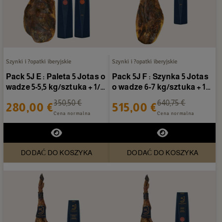
Szynki i ?opatki iberyjskie
Szynki i ?opatki iberyjskie
Pack 5J E : Paleta 5 Jotas o
Pack 5J F : Szynka 5 Jotas
wadze 5-5,5 kg/sztuka + 1/2
o wadze 6-7 kg/sztuka + 1/2
Caña de...
Caña de lomo...
350,50 €
640,75 €
280,00 €
515,00 €
Cena normalna
Cena normalna
DODAĆ DO KOSZYKA
DODAĆ DO KOSZYKA