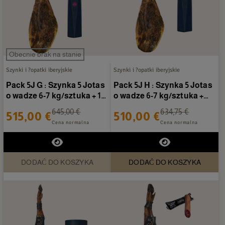
Obecnie brak na stanie
Szynki i ?opatki iberyjskie
Szynki i ?opatki iberyjskie
Pack 5J G : Szynka 5 Jotas
Pack 5J H : Szynka 5 Jotas
o wadze 6-7 kg/sztuka + 1/2
o wadze 6-7 kg/sztuka +
Caña de...
Kie?basa 5 Jotas
645,00 €
634,75 €
515,00 €
510,00 €
Cena normalna
Cena normalna
DODAĆ DO KOSZYKA
DODAĆ DO KOSZYKA