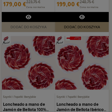
223,75 €
248,75 €
179,00 €
199,00 €
Cena normalna
Cena normalna
DODAĆ DO KOSZYKA
DODAĆ DO KOSZYKA
Szynki i ?opatki iberyjskie
Szynki i ?opatki iberyjskie
Loncheado a mano de
Loncheado a mano de
Jamón de Bellota 100%
Jamón de Bellota Ibérico