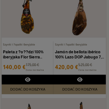
Szynki i ?opatki iberyjskie
Szynki i ?opatki iberyjskie
Paleta z ?o??dzi 100%
Jamón de bellota ibérico
iberyjska Flor Sierra
100% Lazo DOP Jabugo 7,5
Jabugo 4,5-5 kg/sztuka
kg/sztuka
175,00 €
525,00 €
140,00 €
420,00 €
Cena normalna
Cena normalna
DODAĆ DO KOSZYKA
DODAĆ DO KOSZYKA