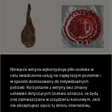
5 Jotas
Szynki i ?opatki iberyjskie
Paleta de Bellota 5J 100%
Loncheado jamón ibérico
Niniejsza witryna wykorzystuje pliki cookies w
Ibérica 5 Jotas 5,5-6
de bellota 50% Flor Sierra
celu świadczenia usług na najwyższym poziomie i
kg/sztuka
80 gr
281,25 €
13,75 €
w sposób dostosowany do indywidualnych
225,00 €
11,00 €
Cena normalna
Cena normalna
potrzeb. Korzystanie z witryny bez zmiany
ustawień dotyczących cookies oznacza, że będą
one zamieszczane w urządzeniu końcowym. Jeśli
nie akceptujesz opuść tę stronę internetową.
DODAĆ DO KOSZYKA
DODAĆ DO KOSZYKA