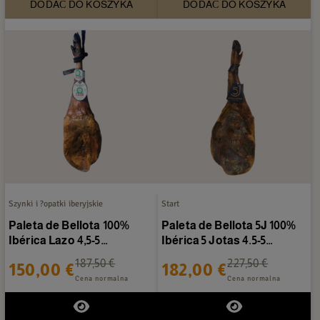
DODAĆ DO KOSZYKA
DODAĆ DO KOSZYKA
Szynki i ?opatki iberyjskie
Start
Paleta de Bellota 100%
Paleta de Bellota 5J 100%
Ibérica Lazo 4,5-5
Ibérica 5 Jotas 4.5-5
kg/sztuka
kg/sztuka
187,50 €
227,50 €
150,00 €
182,00 €
Cena normalna
Cena normalna