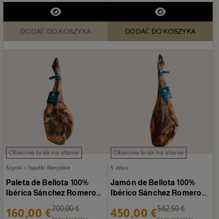
DODAĆ DO KOSZYKA
DODAĆ DO KOSZYKA
Obecnie brak na stanie
Obecnie brak na stanie
Szynki i ?opatki iberyjskie
5 Jotas
Paleta de Bellota 100%
Jamón de Bellota 100%
Ibérica Sánchez Romero
Ibérico Sánchez Romero
Carvajal 4,5-5 kg/sztuka
Carvajal 7-8 kg/sztuka
200,00 €
562,50 €
160,00 €
450,00 €
Cena normalna
Cena normalna