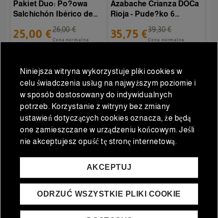
Pakiet Duo: Po?owa
Azabache Crianza DOCa
Salchichón Ibérico de
Rioja - Pude?ko 6
Bellota + Po?owa
butelek
26,00 €
39,30 €
25,00 €
35,75 €
Chorizo...
Cena normalna
Cena normalna
Niniejsza witryna wykorzystuje pliki cookies w
DODAĆ DO KOSZYKA
DODAĆ DO KOSZYKA
celu świadczenia usług na najwyższym poziomie i
w sposób dostosowany do indywidualnych
potrzeb. Korzystanie z witryny bez zmiany
ustawień dotyczących cookies oznacza, że będą
one zamieszczane w urządzeniu końcowym. Jeśli
nie akceptujesz opuść tę stronę internetową.
AKCEPTUJ
ODRZUĆ WSZYSTKIE PLIKI COOKIE
Wina