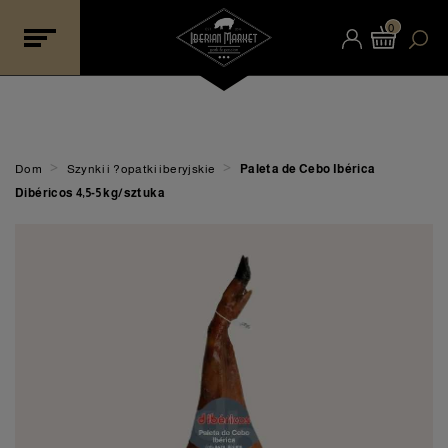
0
>
>
Dom
Szynki i ?opatki iberyjskie
Paleta de Cebo Ibérica
Dibéricos 4,5-5 kg/sztuka