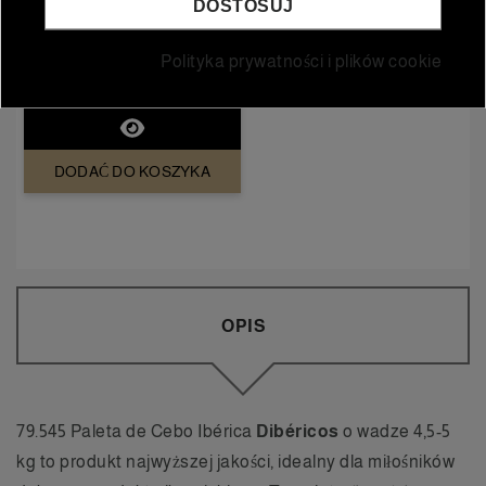
Mabeluca Binomio
DOSTOSUJ
Reserva DOCa Rioja -
Pude?ko 6 butelek
Polityka prywatności i plików cookie
64,80 €
58,80 €
Cena normalna
DODAĆ DO KOSZYKA
OPIS
79.545 Paleta de Cebo Ibérica
Dibéricos
o wadze 4,5-5
kg to produkt najwyższej jakości, idealny dla miłośników