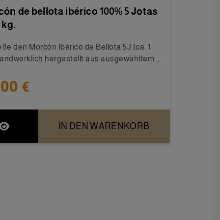
ón de bellota ibérico 100% 5 Jotas
 kg.
ße den Morcón Ibérico de Bellota 5J (ca. 1
handwerklich hergestellt aus ausgewähltem...
,00 €
IN DEN WARENKORB