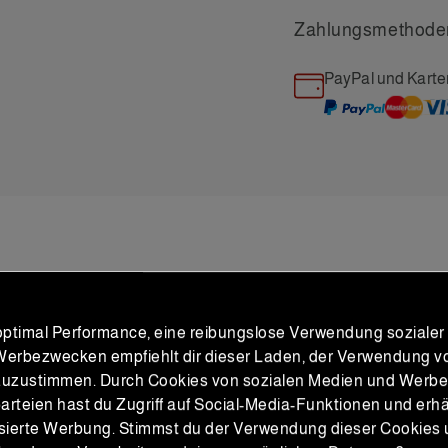
Zahlungsmethode
PayPal und Karte
PRODUKTE
VERWANDTE
optimal Performance, eine reibungslose Verwendung soziale
Werbezwecken empfiehlt dir dieser Laden, der Verwendung v
zuzustimmen. Durch Cookies von sozialen Medien und Werb
parteien hast du Zugriff auf Social-Media-Funktionen und erhä
nten eine perfekte Ergänzung zu d
sierte Werbung. Stimmst du der Verwendung dieser Cookies 