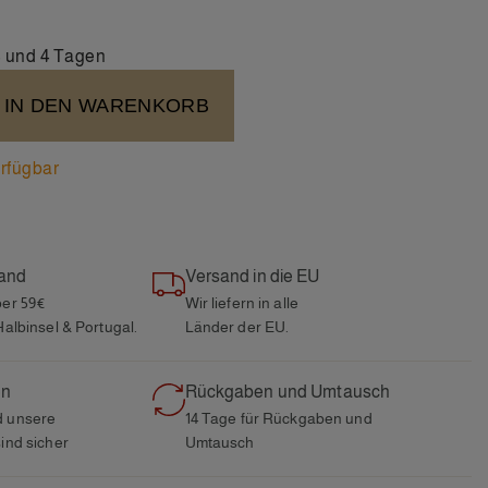
3 und 4 Tagen
IN DEN WARENKORB
rfügbar
sand
Versand in die EU
ber 59€
Wir liefern in alle
Halbinsel & Portugal.
Länder der EU.
en
Rückgaben und Umtausch
d unsere
14 Tage für Rückgaben und
ind sicher
Umtausch