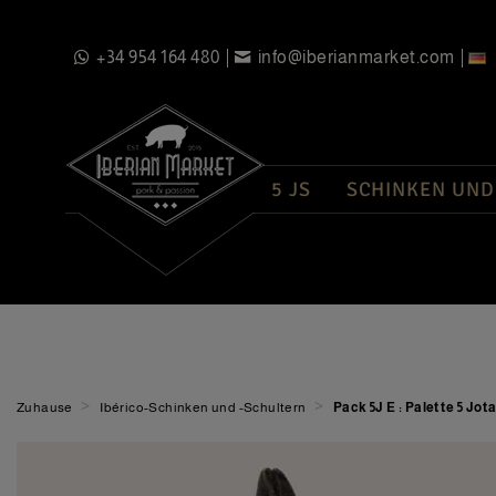
+34 954 164 480
info@iberianmarket.com
5 JS
SCHINKEN UND
>
>
Zuhause
Ibérico-Schinken und -Schultern
Pack 5J E : Palette 5 Jot