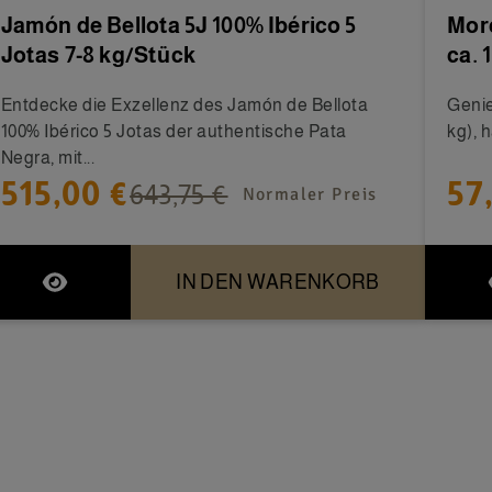
Jamón de Bellota 5J 100% Ibérico 5
Morc
Jotas 7-8 kg/Stück
ca. 1
Entdecke die Exzellenz des Jamón de Bellota
Genie
100% Ibérico 5 Jotas der authentische Pata
kg), 
Negra, mit...
515,00 €
57
643,75 €
Normaler Preis
IN DEN WARENKORB