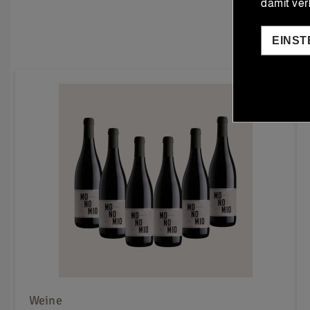
damit ve
EINS
Weine