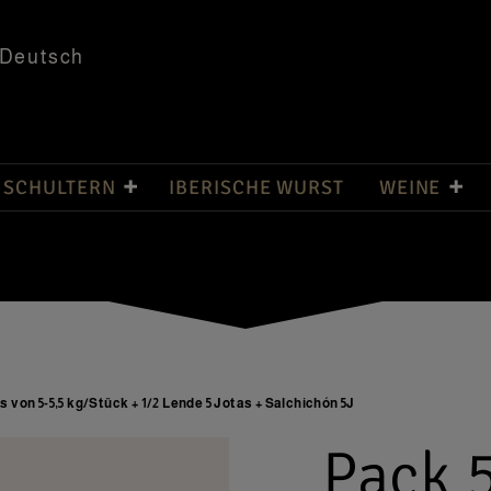
Deutsch
 SCHULTERN
IBERISCHE WURST
WEINE
as von 5-5,5 kg/Stück + 1/2 Lende 5 Jotas + Salchichón 5J
Pack 5