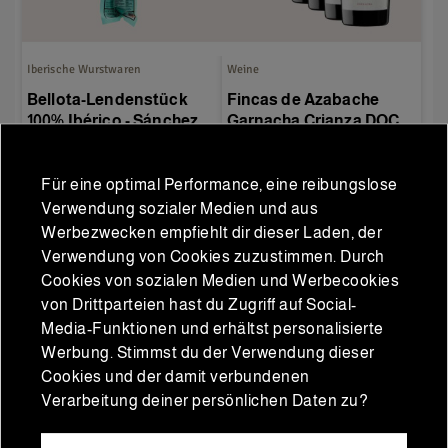
Iberische Wurstwaren
Weine
Bellota-Lendenstück
Fincas de Azabache
100% Ibérico - Sánchez
Garnacha Crianza DOCa
Romero Carvajal
Rioja - Kiste mit 6
31,90 €
66,00 €
60,00 €
Flaschen
Normaler Preis
Für eine optimal Performance, eine reibungslose
Verwendung sozialer Medien und aus
Werbezwecken empfiehlt dir dieser Laden, der
IN DEN WARENKORB
IN DEN WARENKORB
Verwendung von Cookies zuzustimmen. Durch
Cookies von sozialen Medien und Werbecookies
von Drittparteien hast du Zugriff auf Social-
Media-Funktionen und erhältst personalisierte
Werbung. Stimmst du der Verwendung dieser
Cookies und der damit verbundenen
Verarbeitung deiner persönlichen Daten zu?