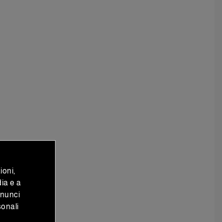
ioni,
dia e a
nnunci
sonali