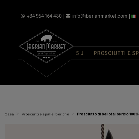
+34 954 164 480
info@iberianmarket.com
5 J
PROSCIUTTI E S
>
>
Casa
Prosciutti e spalle iberiche
Prosciutto di bellota iberico 100