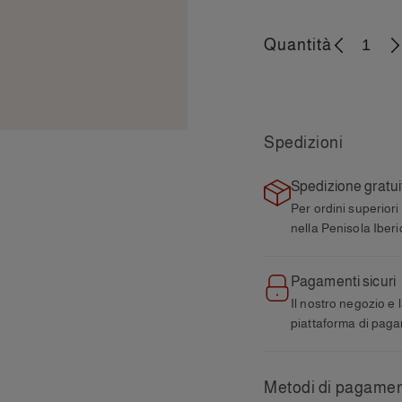
Quantità
-
+
Spedizioni
Spedizione gratui
Per ordini superiori
nella Penisola Iberi
Pagamenti sicuri
Il nostro negozio e 
piattaforma di paga
Metodi di pagame