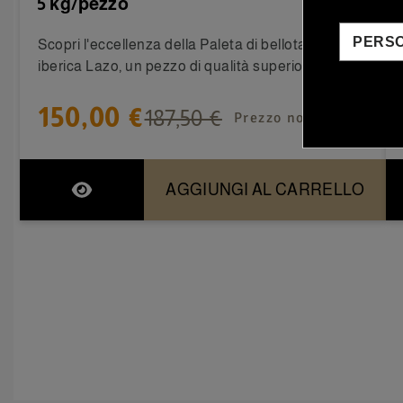
5 kg/pezzo
PERS
Scopri l'eccellenza della Paleta di bellota 100%
iberica Lazo, un pezzo di qualità superiore che...
150,00 €
187,50 €
Prezzo normale
AGGIUNGI AL CARRELLO