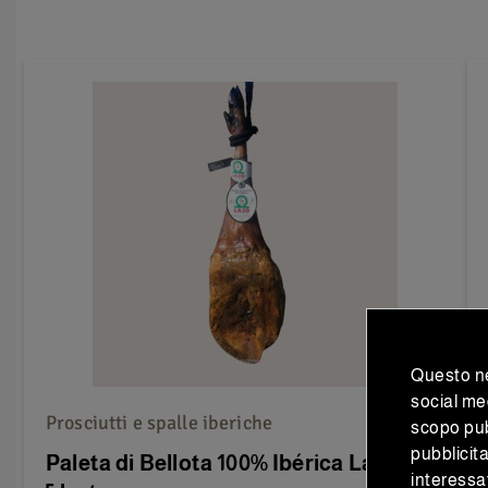
Questo ne
social med
Prosciutti e spalle iberiche
scopo pubb
pubblicita
Paleta di Bellota 100% Ibérica Lazo 4,5-
interessa