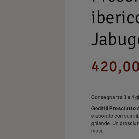
iberi
Jabug
420,00
Consegna tra 3 e 4 gi
Goditi il
Prosciutto 
elaborato con suini ib
ghiande. Un prosciut
mesi.