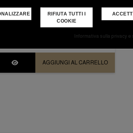
100% Iberica Lazo - 20...
ONALIZZARE
RIFIUTA TUTTI I
ACCET
Scopri l'esquisita qualità del Loncheado a mano
COOKIE
di Spalla di Bellota 100% Iberica Lazo con questa...
Informativa sulla privacy e
190,00 €
237,60 €
Prezzo normale
AGGIUNGI AL CARRELLO