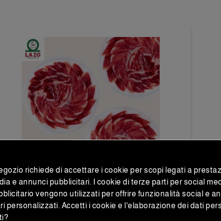
gozio richiede di accettare i cookie per scopi legati a prestaz
ia e annunci pubblicitari. I cookie di terze parti per social me
Prosciutti e spalle iberiche
licitario vengono utilizzati per offrire funzionalità social e a
ri personalizzati. Accetti i cookie e l'elaborazione dei dati per
Affettato a mano di Spalla di Bellota
ti?