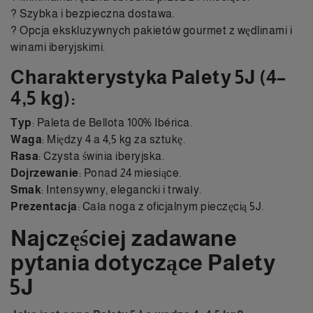
? Szybka i bezpieczna dostawa.
? Opcja ekskluzywnych pakietów gourmet z wędlinami i
winami iberyjskimi.
Charakterystyka Palety 5J (4–
4,5 kg):
Typ
: Paleta de Bellota 100% Ibérica.
Waga
: Między 4 a 4,5 kg za sztukę.
Rasa
: Czysta świnia iberyjska.
Dojrzewanie
: Ponad 24 miesiące.
Smak
: Intensywny, elegancki i trwały.
Prezentacja
: Cała noga z oficjalnym pieczęcią 5J.
Najczęściej zadawane
pytania dotyczące Palety
5J