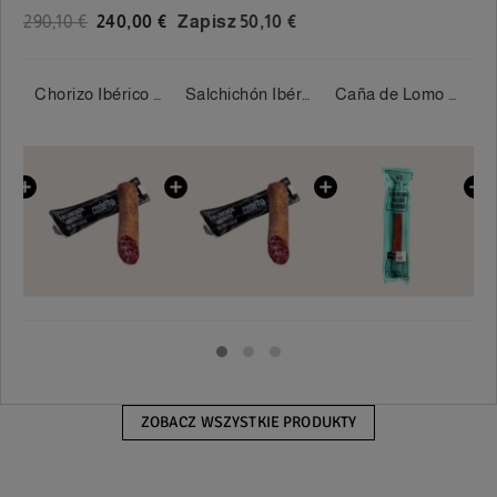
290,10 €
240,00 €
Zapisz 50,10 €
Paleta de Bellota 5J 100% Ibérica 5 Jotas 4-4,5 kg/sztuka
Chorizo Ibérico de Bellota 450 grs. Cosierra
Salchichón Ibérico de Bellota 450 grs. Cosierra
Caña de Lomo de Bellota 100% Ibérico - Sánchez Romero Carvajal
ZOBACZ WSZYSTKIE PRODUKTY