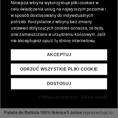
8,44 €
243,75 €
Niniejsza witryna wykorzystuje pliki cookies w
6,75 €
195,00 €
Cena normalna
Cena normalna
celu świadczenia usług na najwyższym poziomie i
w sposób dostosowany do indywidualnych
potrzeb. Korzystanie z witryny bez zmiany
ustawień dotyczących cookies oznacza, że będą
DODAĆ DO KOSZYKA
DODAĆ DO KOSZYKA
one zamieszczane w urządzeniu końcowym. Jeśli
nie akceptujesz opuść tę stronę internetową.
AKCEPTUJ
OPIS
ODRZUĆ WSZYSTKIE PLIKI COOKIE
DOSTOSUJ
Paleta 5J (4–4,5 kg):
Polityka prywatności i plików cookie
autentyczny smak
Paleta de Bellota 100% Ibérica 5 Jotas
reprezentuje to,