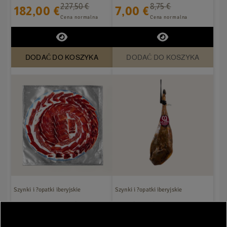
Reserva Centenario...
Joya 80 g
227,50 €
8,75 €
182,00 €
7,00 €
Cena normalna
Cena normalna
DODAĆ DO KOSZYKA
DODAĆ DO KOSZYKA
Szynki i ?opatki iberyjskie
Szynki i ?opatki iberyjskie
Loncheado jamón
Jamón Ibérico de Cebo
ibérico de cebo Flor
La Jara 7-8 kg.
Sierra de Jabugo 80gr