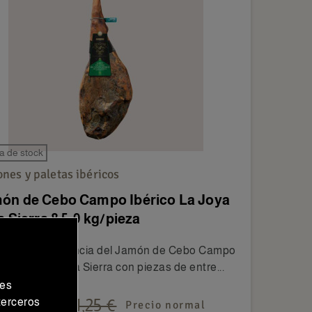
a de stock
nes y paletas ibéricos
ón de Cebo Campo Ibérico La Joya
a Sierra 8,5-9 kg/pieza
ubre la excelencia del Jamón de Cebo Campo
co La Joya de la Sierra con piezas de entre...
des
5,00 €
281,25 €
 terceros
Precio normal