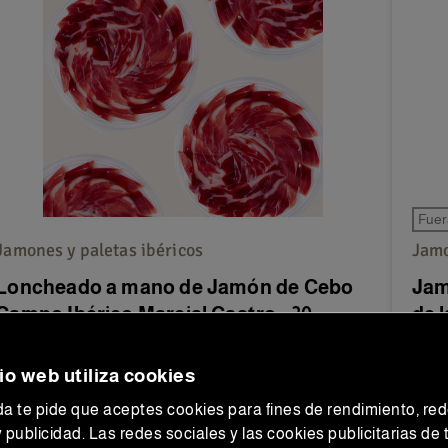
Fuer
Jamones y paletas ibéricos
Jamo
Loncheado a mano de Jamón de Cebo
Jam
Campo Ibérico Marcial Castro - 20...
de l
Descubre la calidad del Loncheado a mano de
Desc
io web utiliza cookies
Jamón de Cebo Campo Ibérico Marcial Castro con
Ibéri
20...
da te pide que aceptes cookies para fines de rendimiento, re
193,75 €
22
242,19 €
y publicidad. Las redes sociales y las cookies publicitarias de
Precio normal