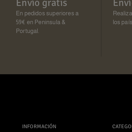
Envío gratis
Enví
En pedidos superiores a
Realiz
59€ en Peninsula &
los paí
Portugal.
INFORMACIÓN
CATEGO