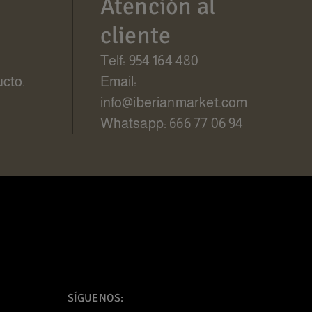
Atención al
cliente
Telf: 954 164 480
ucto.
Email:
info@iberianmarket.com
Whatsapp: 666 77 06 94
SÍGUENOS: