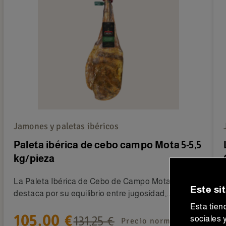
Jamones y paletas ibéricos
Paleta ibérica de cebo campo Mota 5-5,5
kg/pieza
La Paleta Ibérica de Cebo de Campo Mota 5-5,5 kg
Este sit
destaca por su equilibrio entre jugosidad,...
Esta tien
105,00 €
131,25 €
sociales 
Precio normal