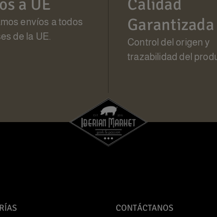
os a UE
Calidad
Garantizada
amos envíos a todos
ses de la UE.
Control del origen y
trazabilidad del prod
RÍAS
CONTÁCTANOS