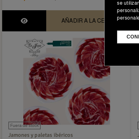
se utiliz
personali
personal
AÑADIR A LA CESTA
CON
Fuera de stock
Jamones y paletas ibéricos