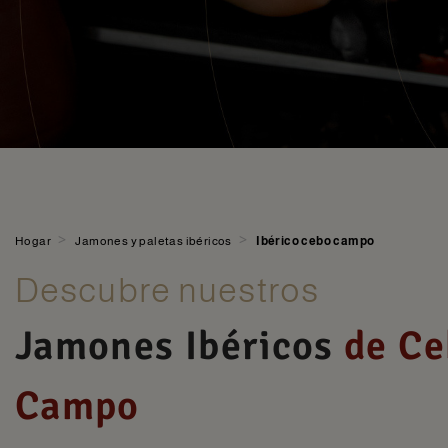
>
>
Hogar
Jamones y paletas ibéricos
Ibérico cebo campo
Descubre nuestros
Jamones Ibéricos
de Ce
Campo