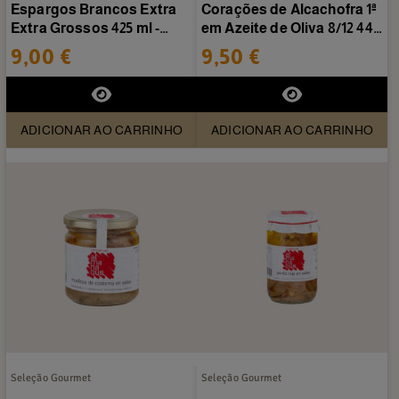
Espargos Brancos Extra
Corações de Alcachofra 1ª
Extra Grossos 425 ml -
em Azeite de Oliva 8/12 445
Conservas Almanaque
ml -...
9,00 €
9,50 €
ADICIONAR AO CARRINHO
ADICIONAR AO CARRINHO
Seleção Gourmet
Seleção Gourmet