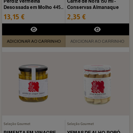
Perdiz Vermelha
Carne de Ñora 150 ml -
Desossada em Molho 445
Conservas Almanaque
ml - Conservas Almanaque
13,15 €
2,35 €
ADICIONAR AO CARRINHO
ADICIONAR AO CARRINHO
Seleção Gourmet
Seleção Gourmet
PIMENTA EM VINAGRE
YEMAS DE ALHO-PORÓ