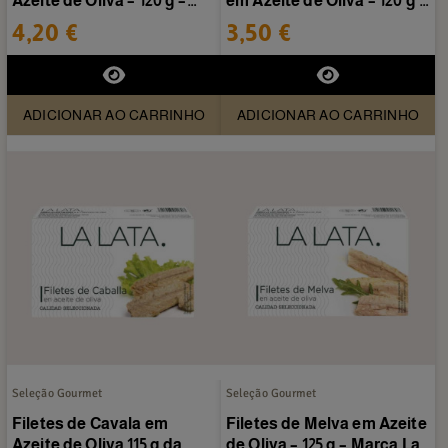
Azeite de Oliva – 120 g –
em Azeite de Oliva – 120 g –
Marca La Lata
Marca La Lata
4,20 €
3,50 €
ADICIONAR AO CARRINHO
ADICIONAR AO CARRINHO
Seleção Gourmet
Seleção Gourmet
Filetes de Cavala em
Filetes de Melva em Azeite
Azeite de Oliva 115 g da
de Oliva – 125 g – Marca La