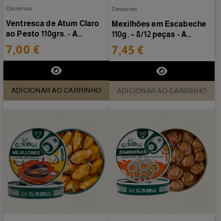
Conservas
Conservas
Ventresca de Atum Claro
Mexilhões em Escabeche
ao Pesto 110grs. - A
110g. – 8/12 peças - A
Curiosa
Curiosa
7,00 €
7,45 €
ADICIONAR AO CARRINHO
ADICIONAR AO CARRINHO