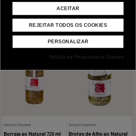
FRANCÊS AO NATURAL
INTEIROS 1ª 8/12 FR 720ML
ACEITAR
FR 720 ML
3,60 €
5,50 €
REJEITAR TODOS OS COOKIES
ADICIONAR AO CARRINHO
ADICIONAR AO CARRINHO
PERSONALIZAR
Política de Privacidade e Cookies
Seleção Gourmet
Seleção Gourmet
Borraja ao Natural 720 ml
Brotes de Alho ao Natural