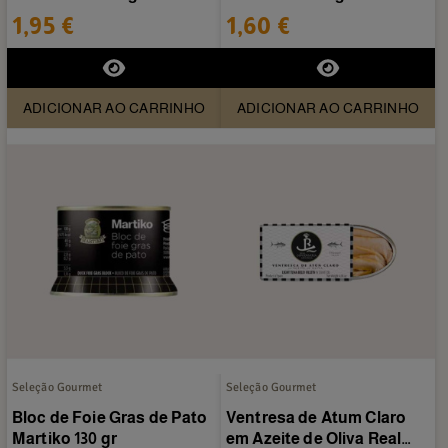
La Lata
Lata
1,95 €
1,60 €
ADICIONAR AO CARRINHO
ADICIONAR AO CARRINHO
Seleção Gourmet
Seleção Gourmet
Bloc de Foie Gras de Pato
Ventresa de Atum Claro
Martiko 130 gr
em Azeite de Oliva Real