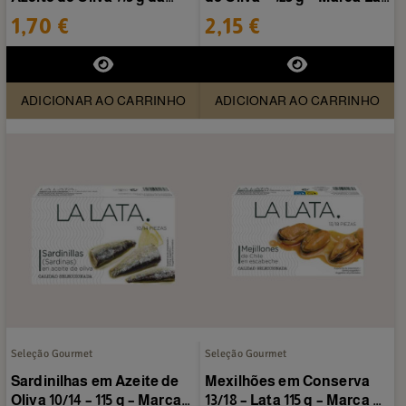
Lata.
Lata
1,70 €
2,15 €
ADICIONAR AO CARRINHO
ADICIONAR AO CARRINHO
Seleção Gourmet
Seleção Gourmet
Sardinilhas em Azeite de
Mexilhões em Conserva
Oliva 10/14 – 115 g – Marca
13/18 – Lata 115 g – Marca La