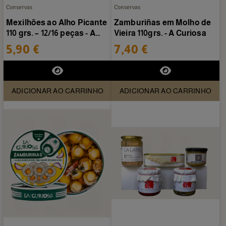
Conservas
Conservas
Mexilhões ao Alho Picante
Zamburiñas em Molho de
110 grs. – 12/16 peças - A
Vieira 110grs. - A Curiosa
Curiosa
5,90 €
7,40 €
ADICIONAR AO CARRINHO
ADICIONAR AO CARRINHO