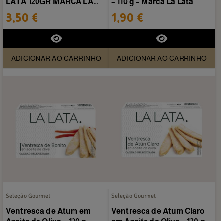
LATA 120GR MARCA LA
– 110 g – Marca La Lata
LATA
3,50 €
1,90 €
ADICIONAR AO CARRINHO
ADICIONAR AO CARRINHO
Seleção Gourmet
Seleção Gourmet
Ventresca de Atum em
Ventresca de Atum Claro