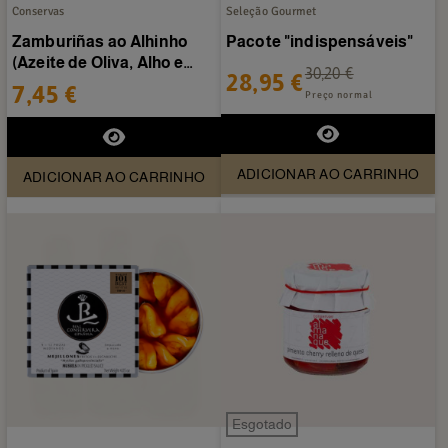
Conservas
Seleção Gourmet
Zamburiñas ao Alhinho
Pacote "indispensáveis"
(Azeite de Oliva, Alho e
30,20 €
28,95 €
Pimenta) 110 grs. -...
7,45 €
Preço normal
ADICIONAR AO CARRINHO
ADICIONAR AO CARRINHO
Esgotado