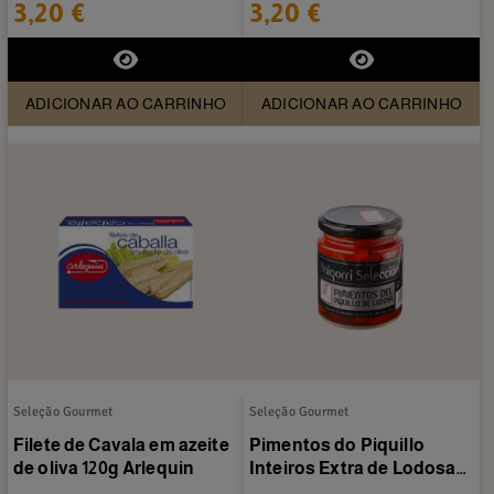
Jugais 280 g
280 g
3,20 €
3,20 €
ADICIONAR AO CARRINHO
ADICIONAR AO CARRINHO
Seleção Gourmet
Seleção Gourmet
Filete de Cavala em azeite
Pimentos do Piquillo
de oliva 120g Arlequin
Inteiros Extra de Lodosa
250ml