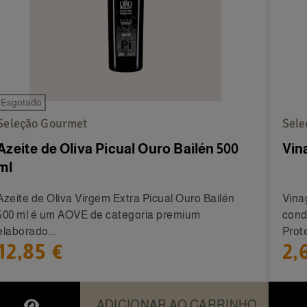
Esgotado
Seleção Gourmet
Sele
Azeite de Oliva Picual Ouro Bailén 500
Vin
ml
Azeite de Oliva Virgem Extra Picual Ouro Bailén
Vina
500 ml é um AOVE de categoria premium
cond
elaborado...
Prote
12,85 €
2,
ADICIONAR AO CARRINHO