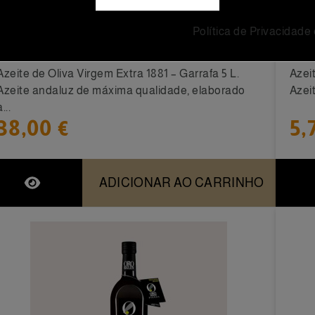
Azeite de Oliva Virgem Extra 1881 -
Aze
Política de Privacidade
Garrafa 5 L
Mar
Azeite de Oliva Virgem Extra 1881 – Garrafa 5 L.
Azeit
Azeite andaluz de máxima qualidade, elaborado
Azeit
a...
38,00 €
5,
ADICIONAR AO CARRINHO