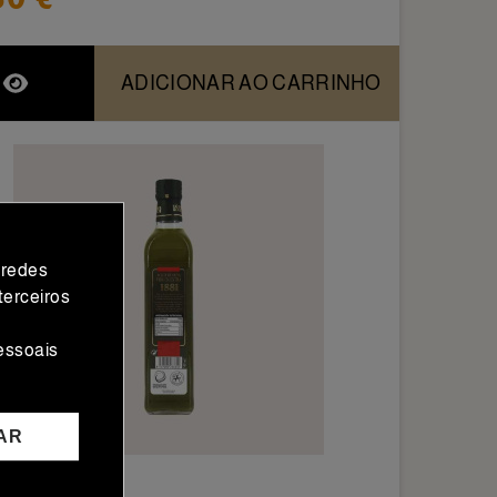
ADICIONAR AO CARRINHO
 redes
terceiros
essoais
AR
ção Gourmet