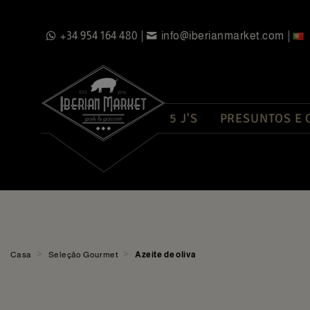
+34 954 164 480
info@iberianmarket.com
5 J'S
PRESUNTOS E
>
>
Casa
Seleção Gourmet
Azeite de oliva