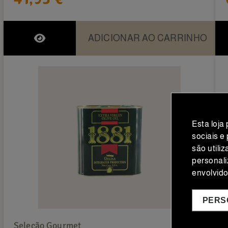
ADICIONAR AO CARRINHO
Esta loja
sociais e
são utili
personali
envolvid
PERS
Seleção Gourmet