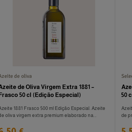
Azeite de oliva
Sele
Azeite de Oliva Virgem Extra 1881 –
Aze
Frasco 50 cl (Edição Especial)
50 c
Azeite 1881 Frasco 500 ml Edição Especial. Azeite
Azeit
de oliva virgem extra premium elaborado na...
de p
6,50 €
5,