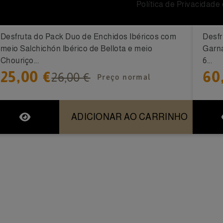
Pack Duo: Meio Salchichón Ibérico de
Fin
Política de Privacidade
Bellota + Meio Chouriço...
DOCa
Desfruta do Pack Duo de Enchidos Ibéricos com
Desfr
meio Salchichón Ibérico de Bellota e meio
Garna
Chouriço...
6...
25,00 €
60
26,00 €
Preço normal
ADICIONAR AO CARRINHO