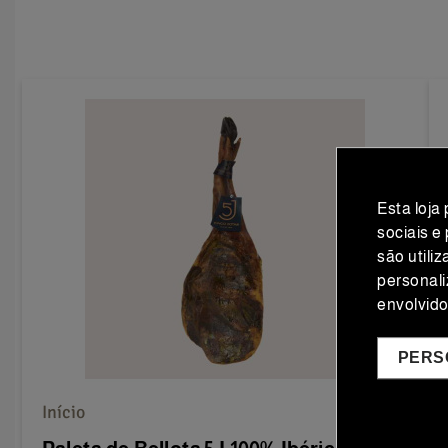
Esta loja
sociais e
são utili
personali
envolvid
PERS
Início