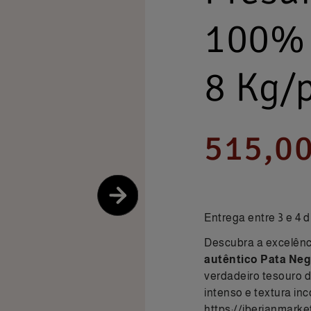
100% I
8 Kg/
515,00
Entrega entre 3 e 4 d
Descubra a excelênc
autêntico Pata Neg
verdadeiro tesouro
intenso e textura in
https://iberianmarke