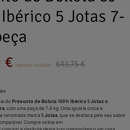
bérico 5 Jotas 7-
peça
 €
643,75 €
Imposto incluído
ias
ia do
Presunto de Bolota 100% Ibérico 5 Jotas o
ra
, com uma peça de 7-8 kg. Uma iguaria única e
 da renomada marca
5 Jotas
, que se destaca pelo seu sabor
comparável.
Compre online
em
t.com/pt/ e desfrute deste luxo gastronômico em casa.