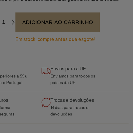
ADICIONAR AO CARRINHO
+
Em stock, compre antes que esgote!
Envios para a UE
eriores a 59€
Enviamos para todos os
a e Portugal.
países da UE.
uros
Trocas e devoluções
aforma
14 dias para trocas e
seguras
devoluções