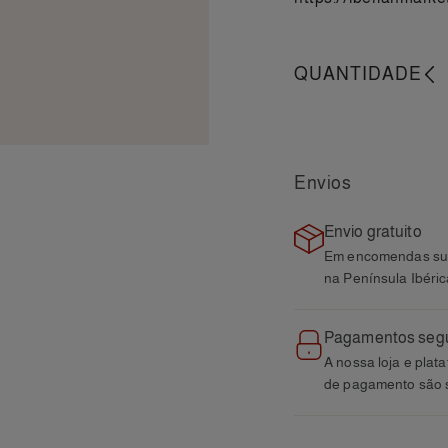
QUANTIDADE
-
Envios
Envio gratuito
Em encomendas sup
na Península Ibéric
Pagamentos seg
A nossa loja e plat
de pagamento são 