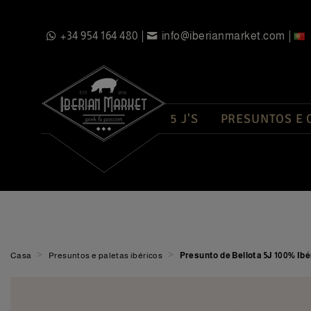
+34 954 164 480
info@iberianmarket.com
5 J'S
PRESUNTOS E
>
>
Casa
Presuntos e paletas ibéricos
Presunto de Bellota 5J 100% Ibé