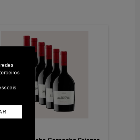
 redes
terceiros
essoais
AR
os