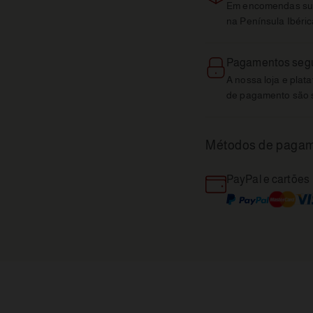
Em encomendas sup
na Península Ibéric
Pagamentos seg
A nossa loja e plat
de pagamento são 
Métodos de paga
PayPal e cartões