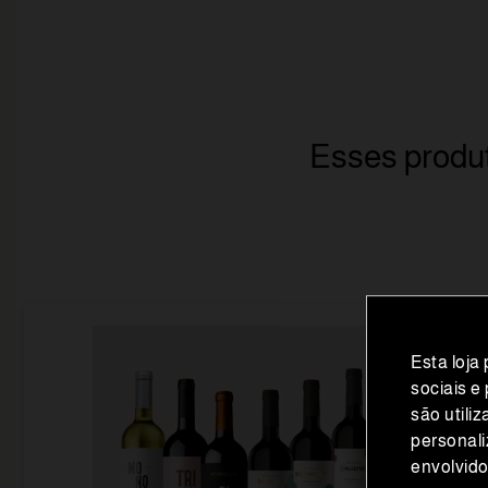
Esses produt
Esta loja
sociais e
são utili
personali
envolvid