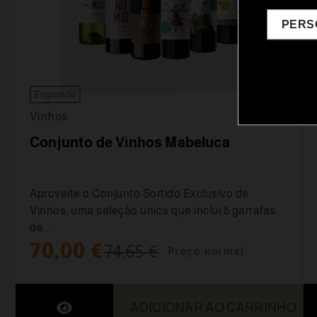
PERS
Esgotado
Vinhos
Conjunto de Vinhos Mabeluca
Aproveite o Conjunto Sortido Exclusivo de
Vinhos, uma seleção única que inclui 6 garrafas
de...
70,00 €
74,65 €
Preço normal
ADICIONAR AO CARRINHO