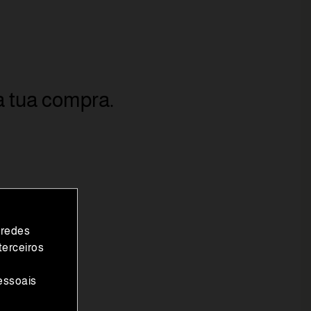
a tua compra.
 redes
terceiros
essoais