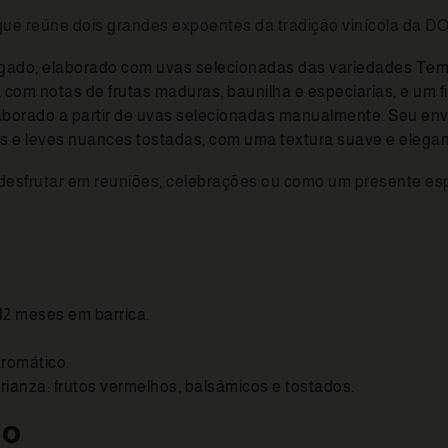
ue reúne dois grandes expoentes da tradição vinícola da DO
ngado, elaborado com uvas selecionadas das variedades Temp
om notas de frutas maduras, baunilha e especiarias, e um fin
laborado a partir de uvas selecionadas manualmente. Seu en
s e leves nuances tostadas, com uma textura suave e elegan
ara desfrutar em reuniões, celebrações ou como um presente e
12 meses em barrica.
aromático.
rianza: frutos vermelhos, balsâmicos e tostados.
mo