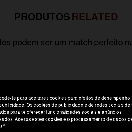
PRODUTOS
RELATED
os podem ser um match perfeito n
 pede-te para aceitares cookies para efeitos de desempenho,
 publicidade. Os cookies de publicidade e de redes sociais de 
Verificación de Edad Requerida
zados para te oferecer funcionalidades sociais e anúncios
zados. Aceitas estes cookies e o processamento de dados p
Para acceder a esta sección, por favor confirma que eres
os?