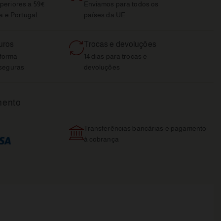
eriores a 59€
Enviamos para todos os
a e Portugal.
países da UE.
uros
Trocas e devoluções
aforma
14 dias para trocas e
seguras
devoluções
mento
Transferências bancárias e pagamento
à cobrança