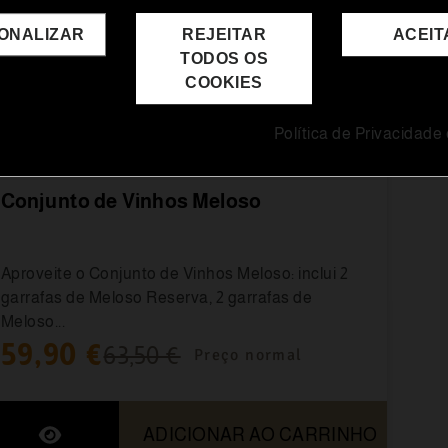
mayor de edad.
ONALIZAR
REJEITAR
ACEIT
Sí, soy mayor de edad
No, salir
TODOS OS
COOKIES
Política de Privacidade
Vinhos
Conjunto de Vinhos Meloso
Aproveite o Conjunto de Vinhos Meloso: inclui 2
garrafas de Meloso Reserva, 2 garrafas de
Meloso...
59,90 €
63,50 €
Preço normal
ADICIONAR AO CARRINHO