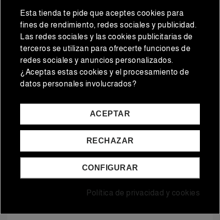
Esta tienda te pide que aceptes cookies para
fines de rendimiento, redes sociales y publicidad.
Las redes sociales y las cookies publicitarias de
terceros se utilizan para ofrecerte funciones de
redes sociales y anuncios personalizados.
¿Aceptas estas cookies y el procesamiento de
Fuera de stock
datos personales involucrados?
Embutidos ibéricos
Jamones y paletas ibéricos
Morcón de bellota
Loncheado paleta
ACEPTAR
ibérico 100% 5 Jotas 1 kg
bellota 100% 959 80
aprox.
gramos
57,00 €
11,88 €
9,50 €
RECHAZAR
Precio normal
CONFIGURAR
AÑADIR A LA CESTA
AÑADIR A LA CESTA
Política de privacidad y cookies