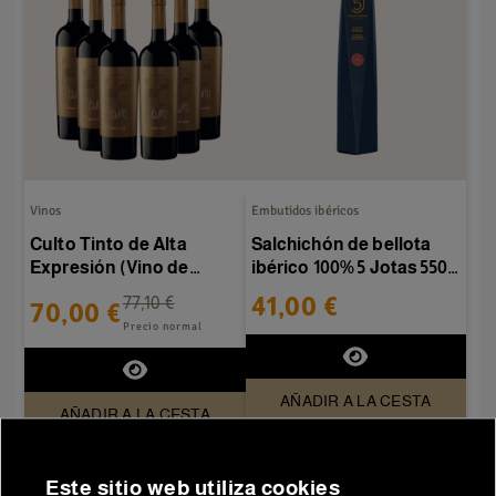
Vinos
Embutidos ibéricos
Culto Tinto de Alta
Salchichón de bellota
Expresión (Vino de
ibérico 100% 5 Jotas 550-
Autor) DOCa Rioja - Caja
600 g/pieza
41,00 €
77,10 €
70,00 €
de...
Precio normal
AÑADIR A LA CESTA
AÑADIR A LA CESTA
Este sitio web utiliza cookies