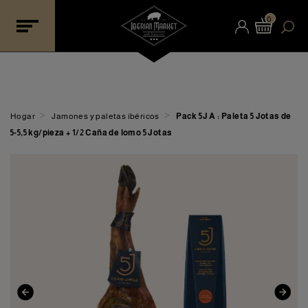
0
>
>
Hogar
Jamones y paletas ibéricos
Pack 5J A : Paleta 5 Jotas de
5-5,5 kg/pieza + 1/2 Caña de lomo 5 Jotas