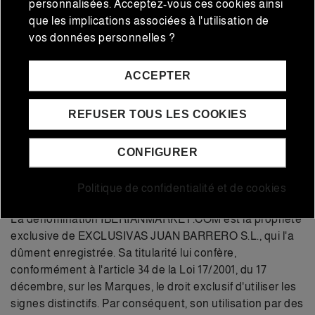
personnalisées. Acceptez-vous ces cookies ainsi
3.2.- LE PROPRIÉTAIRE se réserve le droit de suspendre
que les implications associées à l'utilisation de
l'accès sans préavis de manière discrétionnaire et à titre
vos données personnelles ?
définitif ou temporaire jusqu'à l'assurance de la
responsabilité effective des dommages qui pourraient
ACCEPTER
être causés. De même, LE PROPRIÉTAIRE collaborera
et notifiera à l'autorité compétente ces incidents dès
REFUSER TOUS LES COOKIES
qu'il aura connaissance que les dommages causés
constituent une activité illicite.
CONFIGURER
QUATRIÈME. - Droits d'auteur et marque
Politique de confidentialité et de cookies
Propriété Industrielle
La dénomination IBERIANMARKET.COM est la propriété
exclusive de EXCLUSIVAS JUAN BARRERO S.L., qui l'a
dûment enregistrée. Sa titularité lui confère,
conformément à l'article 34 de la Loi 17/2001, du 17
décembre, sur les Marques, le droit exclusif d'utiliser les
signes distinctifs. Par conséquent, son utilisation par des