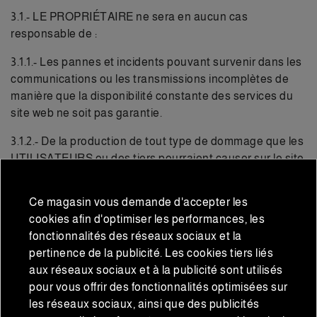
3.1.- LE PROPRIÉTAIRE ne sera en aucun cas
responsable de :
3.1.1.- Les pannes et incidents pouvant survenir dans les
communications ou les transmissions incomplètes de
manière que la disponibilité constante des services du
site web ne soit pas garantie.
3.1.2.- De la production de tout type de dommage que les
UTILISATEURS ou des tiers pourraient causer sur le site
web.
Ce magasin vous demande d'accepter les
3.1.3.- De la fiabilité et de la véracité des informations
cookies afin d'optimiser les performances, les
introduites par des tiers sur le site web, soit directement,
fonctionnalités des réseaux sociaux et la
soit par le biais de liens. De même, EXCLUSIVAS JUAN
pertinence de la publicité. Les cookies tiers liés
BARRERO S.L. collaborera et notifiera à l'autorité
aux réseaux sociaux et à la publicité sont utilisés
compétente ces incidents dès qu'elle aura
pour vous offrir des fonctionnalités optimisées sur
connaissance que les dommages causés constituent
les réseaux sociaux, ainsi que des publicités
une activité illicite.