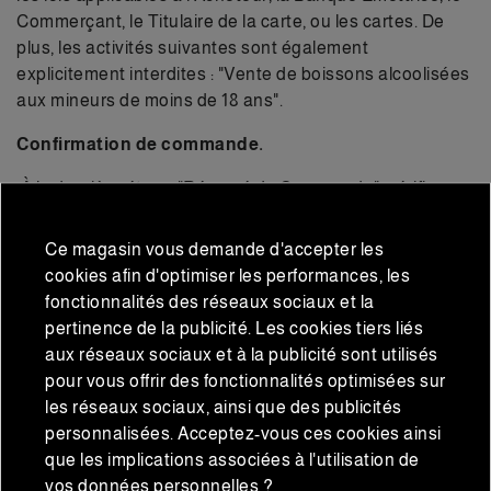
Commerçant, le Titulaire de la carte, ou les cartes. De
plus, les activités suivantes sont également
explicitement interdites : "Vente de boissons alcoolisées
aux mineurs de moins de 18 ans".
Confirmation de commande.
À la dernière étape "Résumé de Commande", vérifiez
que toutes les informations d'achat et autres conditions
sont correctes et finalisez l'achat en sélectionnant
Ce magasin vous demande d'accepter les
l'option "Je confirme ma commande".
cookies afin d'optimiser les performances, les
fonctionnalités des réseaux sociaux et la
7.Expéditions et livraison. Politique de retours.
pertinence de la publicité. Les cookies tiers liés
Pour plus d'informations sur nos conditions d'expédition
aux réseaux sociaux et à la publicité sont utilisés
et de livraison ainsi que sur notre politique de retours,
pour vous offrir des fonctionnalités optimisées sur
vous pouvez accéder à la section suivante
les réseaux sociaux, ainsi que des publicités
https://www.iberianmarket.com/es/p/9-envio-y-garantia
personnalisées. Acceptez-vous ces cookies ainsi
que les implications associées à l'utilisation de
Si pour une raison quelconque vous n'êtes pas satisfait
vos données personnelles ?