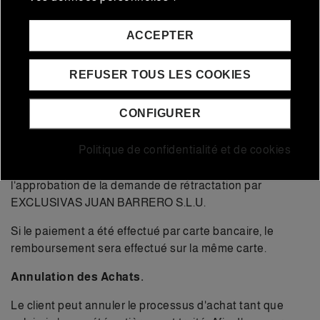
de votre commande, vous avez un délai de 14 jours
ouvrables, à compter de la date de livraison du produit,
ACCEPTER
pour la retourner. (Conformément à l'art. 44 de la Loi
7/1996, du 15 janvier, de Règlementation du Commerce
REFUSER TOUS LES COOKIES
de Détail modifiée par la Loi 47/2002, du 19 décembre).
Remboursement.
CONFIGURER
Si le paiement a été effectué par virement bancaire, le
Politique de confidentialité et de cookies
remboursement sur le compte du client sera effectué
dans les plus brefs délais à partir de la réception et de
l'approbation de la demande de rétractation par
EXCLUSIVAS JUAN BARRERO S.L.U.
Si le paiement a été effectué par carte bancaire, le
remboursement sera effectué sur la même carte.
Annulation des Achats.
Le client peut annuler le processus d'achat tant que