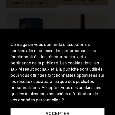
AJOUTER AU PANIER
AJOUTER AU PANIER
Ce magasin vous demande d'accepter les
cookies afin d'optimiser les performances, les
fonctionnalités des réseaux sociaux et la
pertinence de la publicité. Les cookies tiers liés
aux réseaux sociaux et à la publicité sont utilisés
Charcuterie ibérique
Boissons
pour vous offrir des fonctionnalités optimisées sur
Verificación de Edad
Morcón de bellota
Le Naturel Tinto 75cl
les réseaux sociaux, ainsi que des publicités
Requerida
ibérique 100% 5 Jotas 1
7,00 €
personnalisées. Acceptez-vous ces cookies ainsi
kg env.
57,00 €
que les implications associées à l'utilisation de
Para acceder a esta sección, por favor confirma
vos données personnelles ?
que eres mayor de edad.
AJOUTER AU PANIER
ACCEPTER
AJOUTER AU PANIER
Sí, soy mayor de edad
No, salir