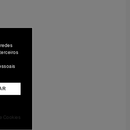
 redes
terceiros
essoais
AR
 e Cookies