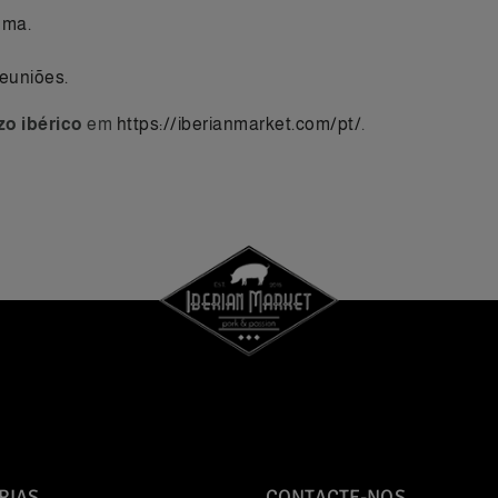
uma.
reuniões.
zo ibérico
em
https://iberianmarket.com/pt/
.
RIAS
CONTACTE-NOS