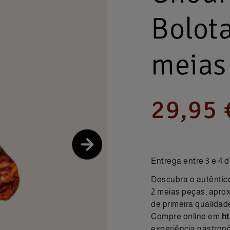
Bolot
meias
29,95 
Entrega entre 3 e 4 d
Descubra o autênti
2 meias peças, apro
de primeira qualidad
Compre online
em
h
experiência gastronô