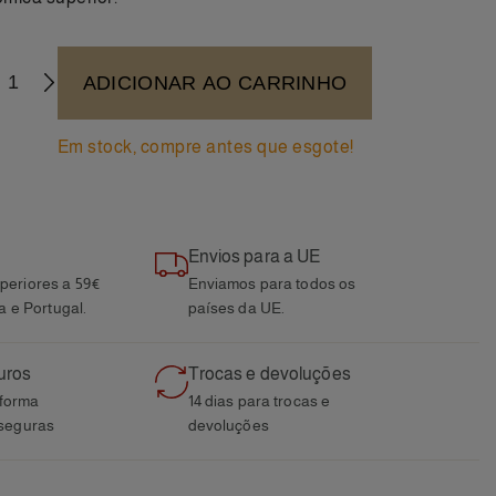
ADICIONAR AO CARRINHO
+
Em stock, compre antes que esgote!
Envios para a UE
eriores a 59€
Enviamos para todos os
a e Portugal.
países da UE.
uros
Trocas e devoluções
aforma
14 dias para trocas e
seguras
devoluções