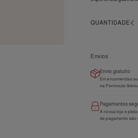
QUANTIDADE
-
Envios
Envio gratuito
Em encomendas sup
na Península Ibéric
Pagamentos seg
A nossa loja e plat
de pagamento são 