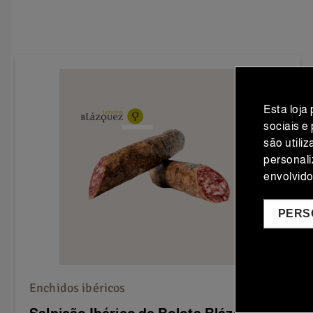
Esta loja
sociais e
são utili
personali
envolvid
PERS
Enchidos ibéricos