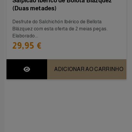
Salpicão Ibérico de Bolota Blázquez
(Duas metades)
Desfrute do Salchichón Ibérico de Bellota
Blázquez com esta oferta de 2 meias peças.
Elaborado...
29,95 €
ADICIONAR AO CARRINHO