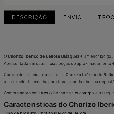
DESCRIÇÃO
ENVIO
TROC
O
Chorizo Ibérico de Bellota Blázquez
é um enchido gour
Apresentado em duas meias peças de aproximadamente 450 
Curado de maneira tradicional, o
Chorizo Ibérico de Bell
uma excelente escolha para tapas, sanduíches ou degustá
Compre agora em
https://iberianmarket.com/pt/
e assegure
Características do Chorizo Ibér
Tipo de produto
: Chorizo Ibérico de Bellota.