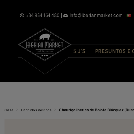
+34 954 164 480
info@iberianmarket.com
5 J'S
PRESUNTOS E
>
>
Casa
Enchidos ibéricos
Chouriço Ibérico de Bolota Blázquez (Dua