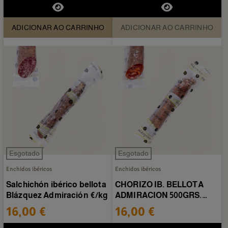
ADICIONAR AO CARRINHO
ADICIONAR AO CARRINHO
Esgotado
Esgotado
Enchidos ibéricos
Enchidos ibéricos
Salchichón ibérico bellota
CHORIZO IB. BELLOTA
Blázquez Admiración €/kg
ADMIRACION 500GRS.
?/KG
16,00 €
16,00 €