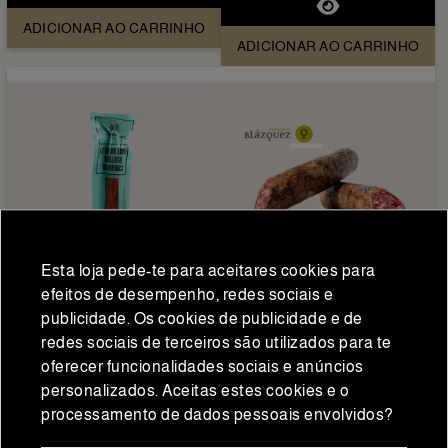
ADICIONAR AO CARRINHO
ADICIONAR AO CARRINHO
Esta loja pede-te para aceitares cookies para
efeitos de desempenho, redes sociais e
publicidade. Os cookies de publicidade e de
Enchidos ibéricos
Enchidos ibéricos
redes sociais de terceiros são utilizados para te
Lombo de Bellota 100%
Salpicão Ibérico de Bolota
oferecer funcionalidades sociais e anúncios
Ibérico - Sánchez Romero
Blázquez (Duas metades)
personalizados. Aceitas estes cookies e o
Carvajal
31,90 €
29,95 €
processamento de dados pessoais envolvidos?