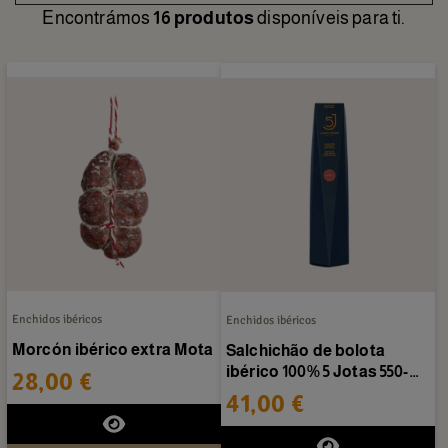
Encontrámos
16 produtos
disponíveis para ti.
Enchidos ibéricos
Enchidos ibéricos
Morcón ibérico extra Mota
Salchichão de bolota
ibérico 100% 5 Jotas 550-
28,00 €
600 g/peça
41,00 €