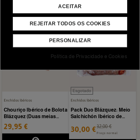
ACEITAR
ADICIONAR AO CARRINHO
ADICIONAR AO CARRINHO
REJEITAR TODOS OS COOKIES
PERSONALIZAR
Política de Privacidade e Cookies
Esgotado
Enchidos ibéricos
Enchidos ibéricos
Chouriço Ibérico de Bolota
Pack Duo Blázquez: Meio
Blázquez (Duas meias
Salchichón Ibérico de
peças)
Bellota + Meio...
29,95 €
32,00 €
30,00 €
Preço normal