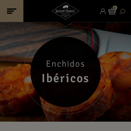
0
Enchidos
Ibéricos