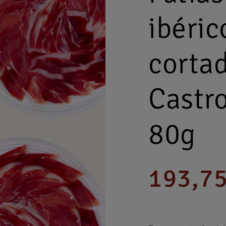
ibéri
corta
Castro
80g
193,75