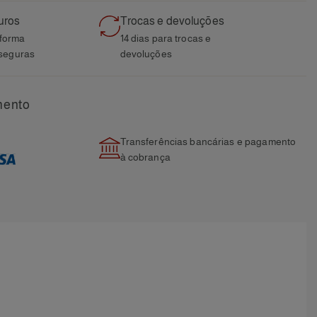
uros
Trocas e devoluções
aforma
14 dias para trocas e
seguras
devoluções
mento
Transferências bancárias e pagamento
à cobrança