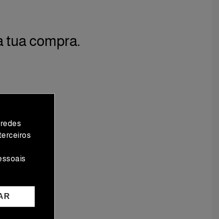
a tua compra.
 redes
terceiros
essoais
AR