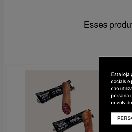
Esses produt
Esta loja
sociais e
são utili
personali
envolvid
PERS