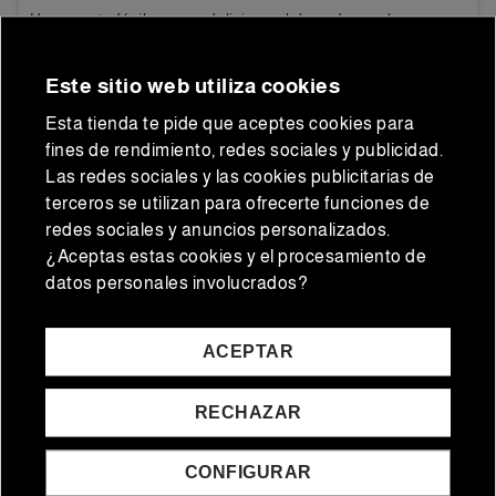
con Setas y Ajo
Una receta fácil, sana y deliciosa elaborada con las
Pochas Blancas y Verdes Primera de Conservas
Almanaque,...
Este sitio web utiliza cookies
Esta tienda te pide que aceptes cookies para
fines de rendimiento, redes sociales y publicidad.
Las redes sociales y las cookies publicitarias de
terceros se utilizan para ofrecerte funciones de
redes sociales y anuncios personalizados.
¿Aceptas estas cookies y el procesamiento de
datos personales involucrados?
ACEPTAR
LEER MÁS
RECHAZAR
CONFIGURAR