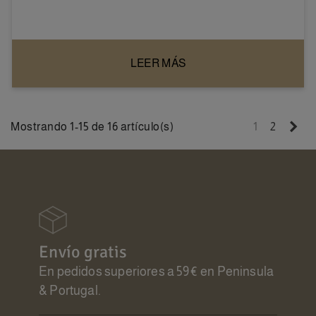
LEER MÁS
Sig
Mostrando 1-15 de 16 artículo(s)
1
2
Envío gratis
En pedidos superiores a 59€ en Peninsula
& Portugal.