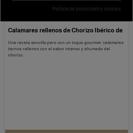
Política de privacidad y cookies
Home
31/10/2025
Calamares rellenos de Chorizo Ibérico de
Bellota Blázquez
Una receta sencilla pero con un toque gourmet: calamares
tiernos rellenos con el sabor intenso y ahumado del
chorizo...